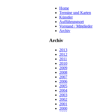
Home
Termine und Karten
Künstler
Aufführungsort
Vorstand / Mitglieder
Archiv
Archiv
2013
2012
2011
2010
2009
2008
2007
2006
2005
2004
2003
2002
2001
2000