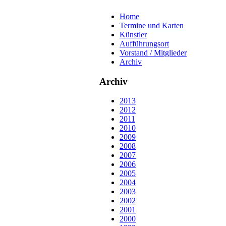
Home
Termine und Karten
Künstler
Aufführungsort
Vorstand / Mitglieder
Archiv
Archiv
2013
2012
2011
2010
2009
2008
2007
2006
2005
2004
2003
2002
2001
2000