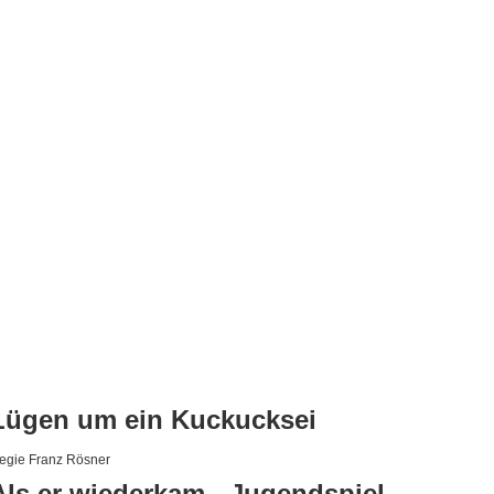
Lügen um ein Kuckucksei
egie Franz Rösner
Als er wiederkam - Jugendspiel