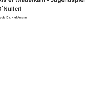
S´Nullerl
egie Dir. Karl Amann